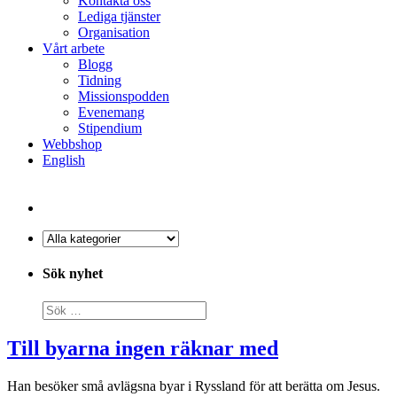
Kontakta oss
Lediga tjänster
Organisation
Vårt arbete
Blogg
Tidning
Missionspodden
Evenemang
Stipendium
Webbshop
English
Sök nyhet
Till byarna ingen räknar med
Han besöker små avlägsna byar i Ryssland för att berätta om Jesus.