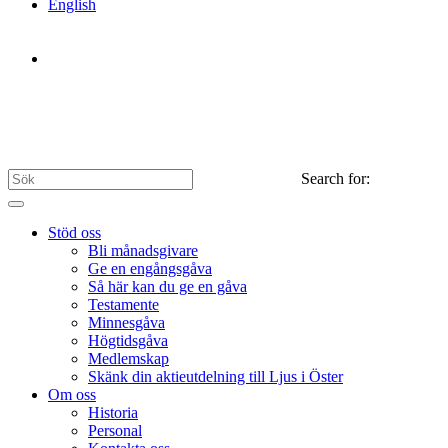
English
Search for:
Stöd oss
Bli månadsgivare
Ge en engångsgåva
Så här kan du ge en gåva
Testamente
Minnesgåva
Högtidsgåva
Medlemskap
Skänk din aktieutdelning till Ljus i Öster
Om oss
Historia
Personal