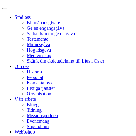
Stöd oss
Bli månadsgivare
Ge en engångsgåva
Så här kan du ge en gåva
Testamente
Minnesgåva
Högtidsgåva
Medlemskap
Skänk din aktieutdelning till Ljus i Öster
Om oss
Historia
Personal
Kontakta oss
Lediga tjänster
Organisation
Vårt arbete
Blogg
Tidning
Missionspodden
Evenemang
Stipendium
Webbshop