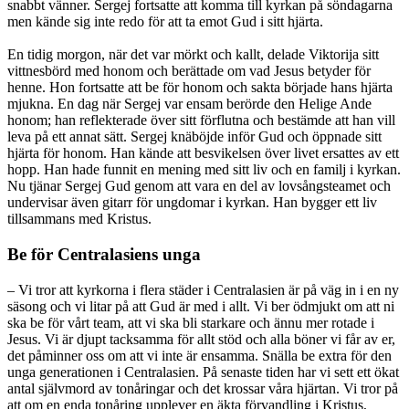
snabbt vänner. Sergej fortsatte att komma till kyrkan på söndagarna
men kände sig inte redo för att ta emot Gud i sitt hjärta.
En tidig morgon, när det var mörkt och kallt, delade Viktorija sitt
vittnesbörd med honom och berättade om vad Jesus betyder för
henne. Hon fortsatte att be för honom och sakta började hans hjärta
mjukna. En dag när Sergej var ensam berörde den Helige Ande
honom; han reflekterade över sitt förflutna och bestämde att han vill
leva på ett annat sätt. Sergej knäböjde inför Gud och öppnade sitt
hjärta för honom. Han kände att besvikelsen över livet ersattes av ett
hopp. Han hade funnit en mening med sitt liv och en familj i kyrkan.
Nu tjänar Sergej Gud genom att vara en del av lovsångsteamet och
undervisar även gitarr för ungdomar i kyrkan. Han bygger ett liv
tillsammans med Kristus.
Be för Centralasiens unga
– Vi tror att kyrkorna i flera städer i Centralasien är på väg in i en ny
säsong och vi litar på att Gud är med i allt. Vi ber ödmjukt om att ni
ska be för vårt team, att vi ska bli starkare och ännu mer rotade i
Jesus. Vi är djupt tacksamma för allt stöd och alla böner vi får av er,
det påminner oss om att vi inte är ensamma. Snälla be extra för den
unga generationen i Centralasien. På senaste tiden har vi sett ett ökat
antal självmord av tonåringar och det krossar våra hjärtan. Vi tror på
att om en enda tonåring upplever en äkta förvandling i Kristus,