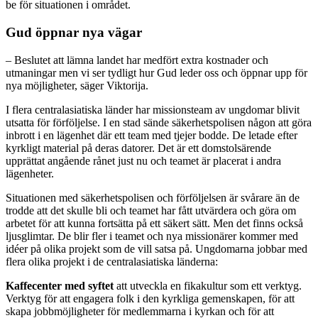
be för situationen i området.
Gud öppnar nya vägar
– Beslutet att lämna landet har medfört extra kostnader och
utmaningar men vi ser tydligt hur Gud leder oss och öppnar upp för
nya möjligheter, säger Viktorija.
I flera centralasiatiska länder har missionsteam av ungdomar blivit
utsatta för förföljelse. I en stad sände säkerhetspolisen någon att göra
inbrott i en lägenhet där ett team med tjejer bodde. De letade efter
kyrkligt material på deras datorer. Det är ett domstolsärende
upprättat angående rånet just nu och teamet är placerat i andra
lägenheter.
Situationen med säkerhetspolisen och förföljelsen är svårare än de
trodde att det skulle bli och teamet har fått utvärdera och göra om
arbetet för att kunna fortsätta på ett säkert sätt. Men det finns också
ljusglimtar. De blir fler i teamet och nya missionärer kommer med
idéer på olika projekt som de vill satsa på. Ungdomarna jobbar med
flera olika projekt i de centralasiatiska länderna:
Kaffecenter med syftet
att utveckla en fikakultur som ett verktyg.
Verktyg för att engagera folk i den kyrkliga gemenskapen, för att
skapa jobbmöjligheter för medlemmarna i kyrkan och för att