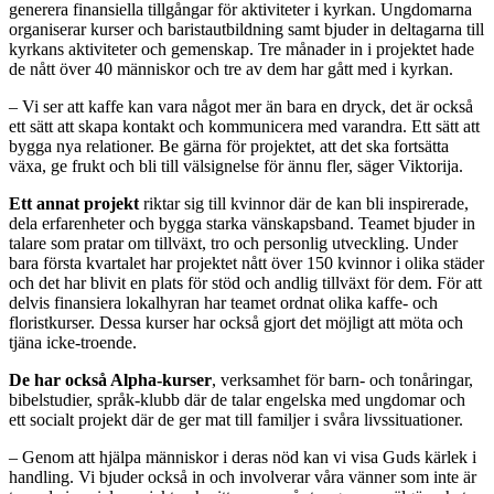
generera finansiella tillgångar för aktiviteter i kyrkan. Ungdomarna
organiserar kurser och baristautbildning samt bjuder in deltagarna till
kyrkans aktiviteter och gemenskap. Tre månader in i projektet hade
de nått över 40 människor och tre av dem har gått med i kyrkan.
– Vi ser att kaffe kan vara något mer än bara en dryck, det är också
ett sätt att skapa kontakt och kommunicera med varandra. Ett sätt att
bygga nya relationer. Be gärna för projektet, att det ska fortsätta
växa, ge frukt och bli till välsignelse för ännu fler, säger Viktorija.
Ett annat projekt
riktar sig till kvinnor där de kan bli inspirerade,
dela erfarenheter och bygga starka vänskapsband. Teamet bjuder in
talare som pratar om tillväxt, tro och personlig utveckling. Under
bara första kvartalet har projektet nått över 150 kvinnor i olika städer
och det har blivit en plats för stöd och andlig tillväxt för dem. För att
delvis finansiera lokalhyran har teamet ordnat olika kaffe- och
floristkurser. Dessa kurser har också gjort det möjligt att möta och
tjäna icke-troende.
De har också Alpha-kurser
, verksamhet för barn- och tonåringar,
bibelstudier, språk-klubb där de talar engelska med ungdomar och
ett socialt projekt där de ger mat till familjer i svåra livssituationer.
– Genom att hjälpa människor i deras nöd kan vi visa Guds kärlek i
handling. Vi bjuder också in och involverar våra vänner som inte är