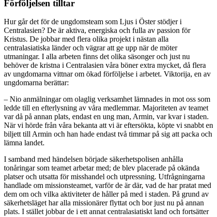
Förföljelsen tilltar
Hur går det för de ungdomsteam som Ljus i Öster stödjer i
Centralasien? De är aktiva, energiska och fulla av passion för
Kristus. De jobbar med flera olika projekt i nästan alla
centralasiatiska länder och vägrar att ge upp när de möter
utmaningar. I alla arbeten finns det olika säsonger och just nu
behöver de kristna i Centralasien våra böner extra mycket, då flera
av ungdomarna vittnar om ökad förföljelse i arbetet. Viktorija, en av
ungdomarna berättar:
– Nio anmälningar om olaglig verksamhet lämnades in mot oss som
ledde till en efterlysning av våra medlemmar. Majoriteten av teamet
var då på annan plats, endast en ung man, Armin, var kvar i staden.
När vi hörde från våra bekanta att vi är eftersökta, köpte vi snabbt en
biljett till Armin och han hade endast två timmar på sig att packa och
lämna landet.
I samband med händelsen började säkerhetspolisen anhålla
tonåringar som teamet arbetar med; de blev placerade på okända
platser och utsatta för misshandel och utpressning. Utfrågningarna
handlade om missionsteamet, varför de är där, vad de har pratat med
dem om och vilka aktiviteter de håller på med i staden. På grund av
säkerhetsläget har alla missionärer flyttat och bor just nu på annan
plats. I stället jobbar de i ett annat centralasiatiskt land och fortsätter