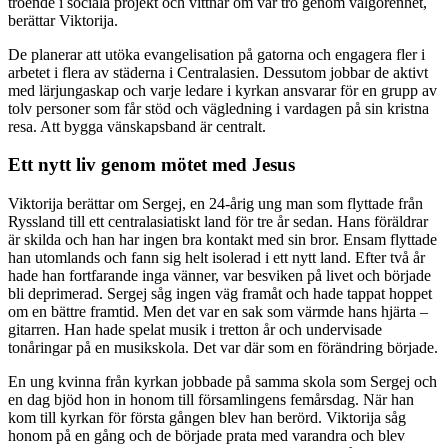
troende i sociala projekt och vittnar om vår tro genom välgörenhet,
berättar Viktorija.
De planerar att utöka evangelisation på gatorna och engagera fler i
arbetet i flera av städerna i Centralasien. Dessutom jobbar de aktivt
med lärjungaskap och varje ledare i kyrkan ansvarar för en grupp av
tolv personer som får stöd och vägledning i vardagen på sin kristna
resa. Att bygga vänskapsband är centralt.
Ett nytt liv genom mötet med Jesus
Viktorija berättar om Sergej, en 24-årig ung man som flyttade från
Ryssland till ett centralasiatiskt land för tre år sedan. Hans föräldrar
är skilda och han har ingen bra kontakt med sin bror. Ensam flyttade
han utomlands och fann sig helt isolerad i ett nytt land. Efter två år
hade han fortfarande inga vänner, var besviken på livet och började
bli deprimerad. Sergej såg ingen väg framåt och hade tappat hoppet
om en bättre framtid. Men det var en sak som värmde hans hjärta –
gitarren. Han hade spelat musik i tretton år och undervisade
tonåringar på en musikskola. Det var där som en förändring började.
En ung kvinna från kyrkan jobbade på samma skola som Sergej och
en dag bjöd hon in honom till församlingens femårsdag. När han
kom till kyrkan för första gången blev han berörd. Viktorija såg
honom på en gång och de började prata med varandra och blev