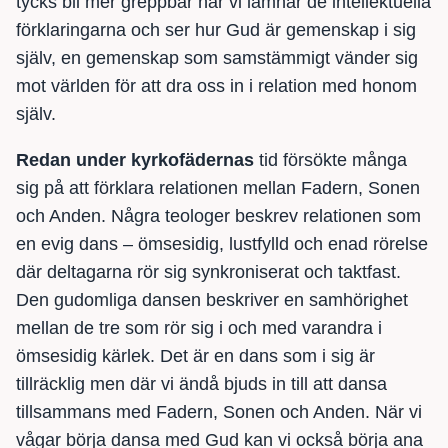
tycks bli mer greppbar när vi lämnar de intellektuella
förklaringarna och ser hur Gud är gemenskap i sig
själv, en gemenskap som samstämmigt vänder sig
mot världen för att dra oss in i relation med honom
själv.
Redan under kyrkofädernas
tid försökte många
sig på att förklara relationen mellan Fadern, Sonen
och Anden. Några teologer beskrev relationen som
en evig dans – ömsesidig, lustfylld och enad rörelse
där deltagarna rör sig synkroniserat och taktfast.
Den gudomliga dansen beskriver en samhörighet
mellan de tre som rör sig i och med varandra i
ömsesidig kärlek. Det är en dans som i sig är
tillräcklig men där vi ändå bjuds in till att dansa
tillsammans med Fadern, Sonen och Anden. När vi
vågar börja dansa med Gud kan vi också börja ana