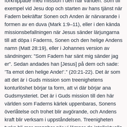
förknippade med mission i den här världen. Som till
exempel vid Jesu dop och starten av hans tjänst när
Fadern bekräftar Sonen och Anden är närvarande i
formen av en duva (Mark 1:9–11), eller i den kända
missionsbefallningen när Jesus sänder lärjungarna
till att döpa i Faderns, Sonen och den helige Andens
namn (Matt 28:19), eller i Johannes version av
sändningen: ”Som Fadern har sänt mig sänder jag
er”. Sedan andades han [Jesus] på dem och sade:
’Ta emot den helige Ande!’.” (20:21-22). Det är som
att det är i Guds mission som treenighetens
konturlöshet börjar ta form, att vi där börjar ana
Gudsmysteriet. Det är i Guds mission till den här
världen som Faderns kärlek uppenbaras, Sonens
överlåtelse och trohet blir avgörande, och Andens
kraft blir verksam i uppståndelsen. Treenigheten