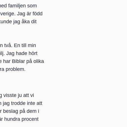
med familjen som
Sverige. Jag är född
kunde jag åka dit
 två. En till min
lj. Jag hade hört
 har Biblar på olika
gra problem.
isste ju att vi
n jag trodde inte att
er beslag på dem i
 är hundra procent