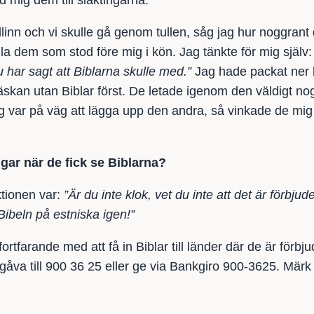
d mig dem till släktingarna.
allinn och vi skulle gå genom tullen, såg jag hur noggran
la dem som stod före mig i kön. Jag tänkte för mig själv
u har sagt att Biblarna skulle med.”
Jag hade packat ner 
äskan utan Biblar först. De letade igenom den väldigt no
g var på väg att lägga upp den andra, så vinkade de mig 
ngar när de fick se Biblarna?
tionen var:
”Är du inte klok, vet du inte att det är förbjude
 Bibeln på estniska igen!”
fortfarande med att få in Biblar till länder där de är förbju
åva till 900 36 25 eller ge via Bankgiro 900-3625. Märk 