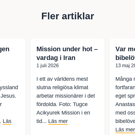
Fler artiklar
ngen
Mission under hot –
Var me
vardag i Iran
bibelö
1 juli 2026
13 maj 2
å
I ett av världens mest
Många m
Ryssland
slutna religiösa klimat
fortfara
 Jesus.
arbetar missionärer i det
eget spr
r
fördolda. Foto: Tugce
Anastas
Acikyurek Mission i en
med oss 
..
Läs
tid...
Läs mer
bibelöve
Läs mer