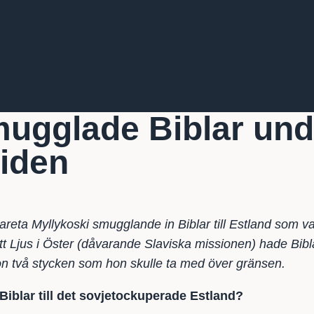
ugglade Biblar und
tiden
areta Myllykoski smugglande in Biblar till Estland som v
tt Ljus i Öster (dåvarande Slaviska missionen) hade Bibl
on två stycken som hon skulle ta med över gränsen.
Biblar till det sovjetockuperade Estland?