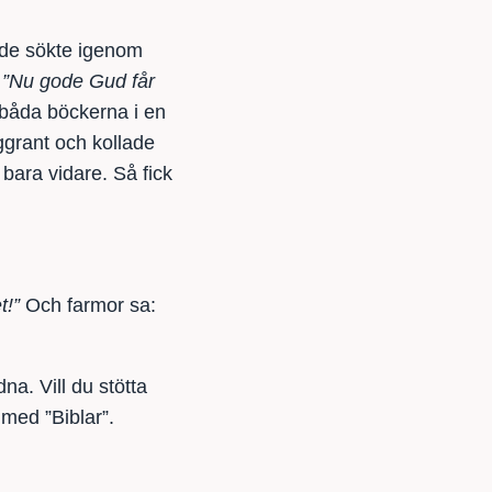
t de sökte igenom
:
”Nu gode Gud får
båda böckerna i en
ggrant och kollade
bara vidare. Så fick
t!”
Och farmor sa:
dna. Vill du stötta
med ”Biblar”.