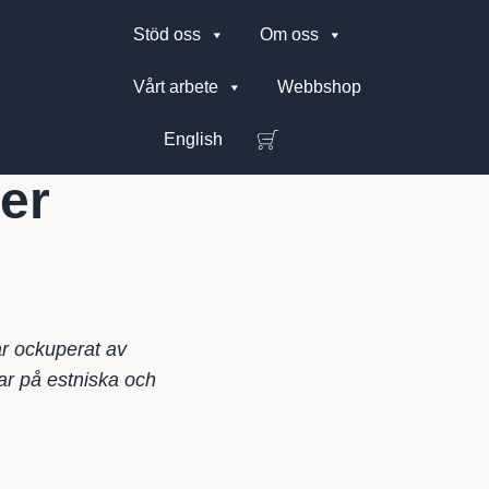
Stöd oss
Om oss
Vårt arbete
Webbshop
English
er
ar ockuperat av
ar på estniska och