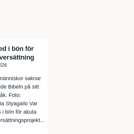
d i bön för
versättning
026
änniskor saknar
nde Bibeln på sitt
åk. Foto:
ia Styagailo Var
i bön för akuta
rsättningsprojekt...