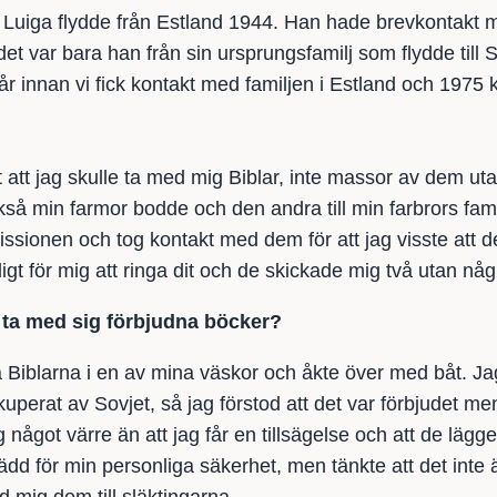
Luiga flydde från Estland 1944. Han hade brevkontakt 
det var bara han från sin ursprungsfamilj som flydde till 
r innan vi fick kontakt med familjen i Estland och 1975 
t att jag skulle ta med mig Biblar, inte massor av dem utan
ckså min farmor bodde och den andra till min farbrors fami
ssionen och tog kontakt med dem för att jag visste att de
ligt för mig att ringa dit och de skickade mig två utan nå
 ta med sig förbjudna böcker?
iblarna i en av mina väskor och åkte över med båt. Jag v
ockuperat av Sovjet, så jag förstod att det var förbjudet me
 något värre än att jag får en tillsägelse och att de lägg
 rädd för min personliga säkerhet, men tänkte att det inte