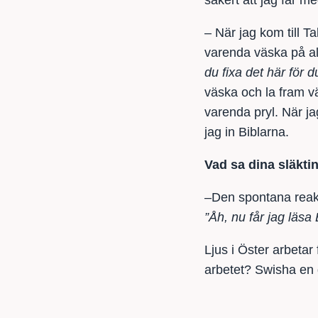
säkert att jag får me
– När jag kom till T
varenda väska på al
du fixa det här för d
väska och la fram v
varenda pryl. När ja
jag in Biblarna.
Vad sa dina släkti
–Den spontana reak
”Åh, nu får jag läsa
Ljus i Öster arbetar 
arbetet? Swisha en g