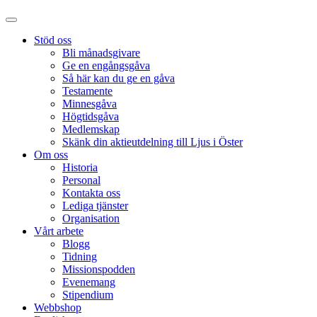
Stöd oss
Bli månadsgivare
Ge en engångsgåva
Så här kan du ge en gåva
Testamente
Minnesgåva
Högtidsgåva
Medlemskap
Skänk din aktieutdelning till Ljus i Öster
Om oss
Historia
Personal
Kontakta oss
Lediga tjänster
Organisation
Vårt arbete
Blogg
Tidning
Missionspodden
Evenemang
Stipendium
Webbshop