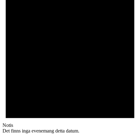
Notis
Det finns inga evenemang detta datum.