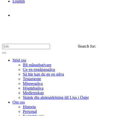
English
Search for:
Stöd oss
Bli månadsgivare
Ge en engångsgåva
Så här kan du ge en gåva
Testamente
Minnesgåva
Högtidsgåva
Medlemskap
Skänk din aktieutdelning till Ljus i Öster
Om oss
Historia
Personal