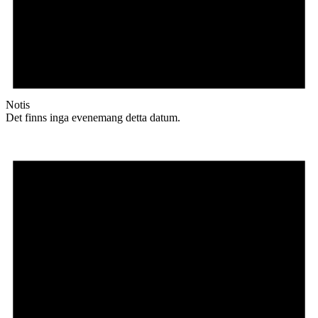
Notis
Det finns inga evenemang detta datum.