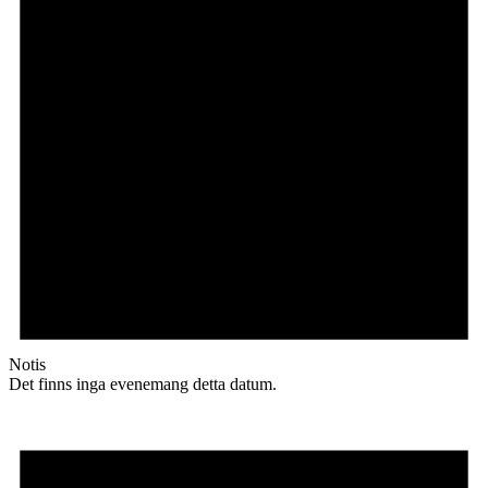
Notis
Det finns inga evenemang detta datum.