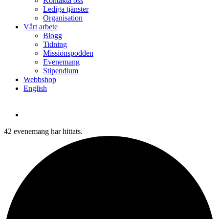
Kontakta oss
Lediga tjänster
Organisation
Vårt arbete
Blogg
Tidning
Missionspodden
Evenemang
Stipendium
Webbshop
English
42 evenemang har hittats.