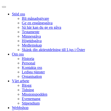
Stöd oss
Bli månadsgivare
Ge en engångsgåva
Så här kan du ge en gåva
Testamente
Minnesgåva
Högtidsgåva
Medlemskap
Skänk din aktieutdelning till Ljus i Öster
Om oss
Historia
Personal
Kontakta oss
Lediga tjänster
Organisation
Vårt arbete
Blogg
Tidning
Missionspodden
Evenemang
Stipendium
Webbshop