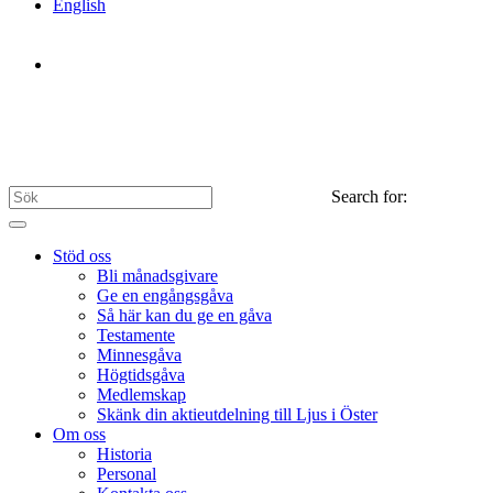
English
Search for:
Stöd oss
Bli månadsgivare
Ge en engångsgåva
Så här kan du ge en gåva
Testamente
Minnesgåva
Högtidsgåva
Medlemskap
Skänk din aktieutdelning till Ljus i Öster
Om oss
Historia
Personal