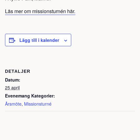
Läs mer om missionsturnén här.
Lägg till i kalender
DETALJER
Datum:
25 april
Evenemang Kategorier:
Årsmöte
,
Missionsturné