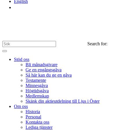
English
Search for:
Stöd oss
Bli månadsgivare
Ge en engångsgåva
Så här kan du ge en gåva
Testamente
Minnesgåva
Högtidsgåva
Medlemskap
Skänk din aktieutdelning till Ljus i Öster
Om oss
Historia
Personal
Kontakta oss
Lediga tjänster