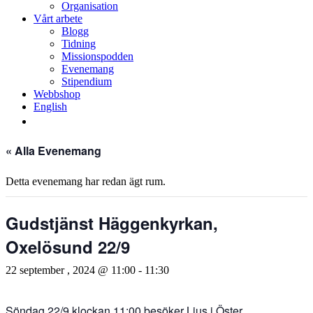
Organisation
Vårt arbete
Blogg
Tidning
Missionspodden
Evenemang
Stipendium
Webbshop
English
« Alla Evenemang
Detta evenemang har redan ägt rum.
Gudstjänst Häggenkyrkan,
Oxelösund 22/9
22 september , 2024 @ 11:00
-
11:30
Söndag 22/9 klockan 11:00 besöker Ljus i Öster