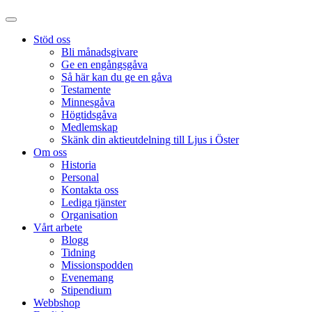
Stöd oss
Bli månadsgivare
Ge en engångsgåva
Så här kan du ge en gåva
Testamente
Minnesgåva
Högtidsgåva
Medlemskap
Skänk din aktieutdelning till Ljus i Öster
Om oss
Historia
Personal
Kontakta oss
Lediga tjänster
Organisation
Vårt arbete
Blogg
Tidning
Missionspodden
Evenemang
Stipendium
Webbshop