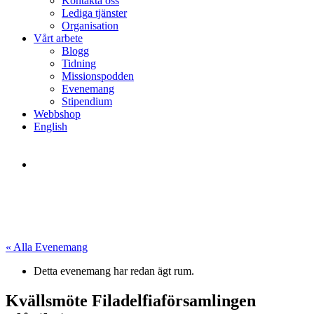
Kontakta oss
Lediga tjänster
Organisation
Vårt arbete
Blogg
Tidning
Missionspodden
Evenemang
Stipendium
Webbshop
English
« Alla Evenemang
Detta evenemang har redan ägt rum.
Kvällsmöte Filadelfiaförsamlingen