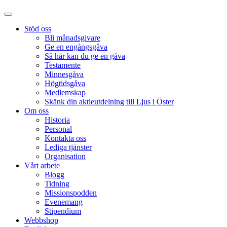
Stöd oss
Bli månadsgivare
Ge en engångsgåva
Så här kan du ge en gåva
Testamente
Minnesgåva
Högtidsgåva
Medlemskap
Skänk din aktieutdelning till Ljus i Öster
Om oss
Historia
Personal
Kontakta oss
Lediga tjänster
Organisation
Vårt arbete
Blogg
Tidning
Missionspodden
Evenemang
Stipendium
Webbshop