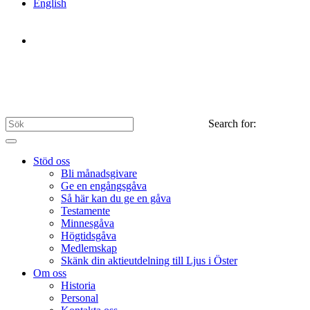
English
Search for:
Stöd oss
Bli månadsgivare
Ge en engångsgåva
Så här kan du ge en gåva
Testamente
Minnesgåva
Högtidsgåva
Medlemskap
Skänk din aktieutdelning till Ljus i Öster
Om oss
Historia
Personal