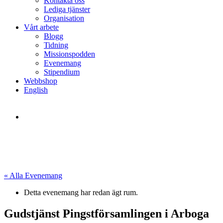
Kontakta oss
Lediga tjänster
Organisation
Vårt arbete
Blogg
Tidning
Missionspodden
Evenemang
Stipendium
Webbshop
English
« Alla Evenemang
Detta evenemang har redan ägt rum.
Gudstjänst Pingstförsamlingen i Arboga