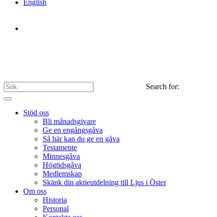
English
Search for:
Stöd oss
Bli månadsgivare
Ge en engångsgåva
Så här kan du ge en gåva
Testamente
Minnesgåva
Högtidsgåva
Medlemskap
Skänk din aktieutdelning till Ljus i Öster
Om oss
Historia
Personal