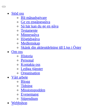
Stöd oss
Bli månadsgivare
Ge en engångsgåva
Så här kan du ge en gåva
Testamente
Minnesgåva
Högtidsgåva
Medlemskap
Skänk din aktieutdelning till Ljus i Öster
Om oss
Historia
Personal
Kontakta oss
Lediga tjänster
Organisation
Vårt arbete
Blogg
Tidning
Missionspodden
Evenemang
Stipendium
Webbshop