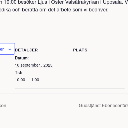
 10:00 besöker Ljus i Öster Valsätrakyrkan i Uppsala. 
edika och berätta om det arbete som vi bedriver.
der
DETALJER
PLATS
Datum:
10 september , 2023
Tid:
10:00 - 11:00
sen
Gudstjänst Ebeneserfö