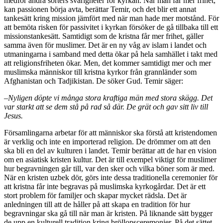
medför andra sorters svårigheter för kyrkan. När man får mer frihet,
kan passionen börja avta, berättar Temir, och det blir ett annat
tankesätt kring mission jämfört med när man hade mer motstånd. För
att bemöta risken för passivitet i kyrkan försöker de gå tillbaka till ett
missionstankesätt. Samtidigt som de kristna får mer frihet, gäller
samma även för muslimer. Det är en ny våg av islam i landet och
utmaningarna i samband med detta ökar på hela samhället i takt med
att religionsfriheten ökar. Men, det kommer samtidigt mer och mer
muslimska människor till kristna kyrkor från grannländer som
Afghanistan och Tadjikistan. De söker Gud. Temir säger:
–
Nyligen döpte vi många stora kraftiga män med stora skägg. Det
var starkt att se dem stå på rad så där. De grät och gav sitt liv till
Jesus.
Församlingarna arbetar för att människor ska förstå att kristendomen
är verklig och inte en importerad religion. De drömmer om att den
ska bli en del av kulturen i landet. Temir berättar att de har en vision
om en asiatisk kristen kultur. Det är till exempel viktigt för muslimer
hur begravningen går till, var den sker och vilka böner som är med.
När en kristen uzbek dör, görs inte dessa traditionella ceremonier för
att kristna får inte begravas på muslimska kyrkogårdar. Det är ett
stort problem för familjer och skapar mycket rädsla. Det är
anledningen till att de håller på att skapa en tradition för hur
begravningar ska gå till när man är kristen. På liknande sätt bygger
de upp en kulturell tradition kring bröllopsceremonier. På det sättet