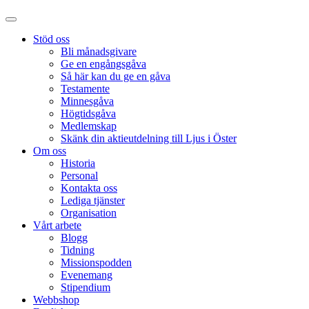
Stöd oss
Bli månadsgivare
Ge en engångsgåva
Så här kan du ge en gåva
Testamente
Minnesgåva
Högtidsgåva
Medlemskap
Skänk din aktieutdelning till Ljus i Öster
Om oss
Historia
Personal
Kontakta oss
Lediga tjänster
Organisation
Vårt arbete
Blogg
Tidning
Missionspodden
Evenemang
Stipendium
Webbshop