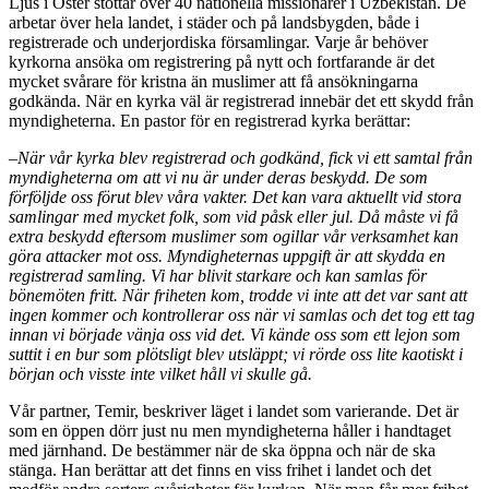
Ljus i Öster stöttar över 40 nationella missionärer i Uzbekistan. De
arbetar över hela landet, i städer och på landsbygden, både i
registrerade och underjordiska församlingar. Varje år behöver
kyrkorna ansöka om registrering på nytt och fortfarande är det
mycket svårare för kristna än muslimer att få ansökningarna
godkända. När en kyrka väl är registrerad innebär det ett skydd från
myndigheterna. En pastor för en registrerad kyrka berättar:
–
När vår kyrka blev registrerad och godkänd, fick vi ett samtal från
myndigheterna om att vi nu är under deras beskydd. De som
förföljde oss förut blev våra vakter. Det kan vara aktuellt vid stora
samlingar med mycket folk, som vid påsk eller jul. Då måste vi få
extra beskydd eftersom muslimer som ogillar vår verksamhet kan
göra attacker mot oss. Myndigheternas uppgift är att skydda en
registrerad samling. Vi har blivit starkare och kan samlas för
bönemöten fritt. När friheten kom, trodde vi inte att det var sant att
ingen kommer och kontrollerar oss när vi samlas och det tog ett tag
innan vi började vänja oss vid det. Vi kände oss som ett lejon som
suttit i en bur som plötsligt blev utsläppt; vi rörde oss lite kaotiskt i
början och visste inte vilket håll vi skulle gå.
Vår partner, Temir, beskriver läget i landet som varierande. Det är
som en öppen dörr just nu men myndigheterna håller i handtaget
med järnhand. De bestämmer när de ska öppna och när de ska
stänga. Han berättar att det finns en viss frihet i landet och det