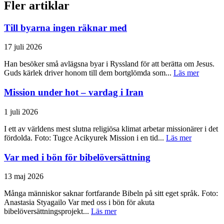
Fler artiklar
Till byarna ingen räknar med
17 juli 2026
Han besöker små avlägsna byar i Ryssland för att berätta om Jesus.
Guds kärlek driver honom till dem bortglömda som...
Läs mer
Mission under hot – vardag i Iran
1 juli 2026
I ett av världens mest slutna religiösa klimat arbetar missionärer i det
fördolda. Foto: Tugce Acikyurek Mission i en tid...
Läs mer
Var med i bön för bibelöversättning
13 maj 2026
Många människor saknar fortfarande Bibeln på sitt eget språk. Foto:
Anastasia Styagailo Var med oss i bön för akuta
bibelöversättningsprojekt...
Läs mer