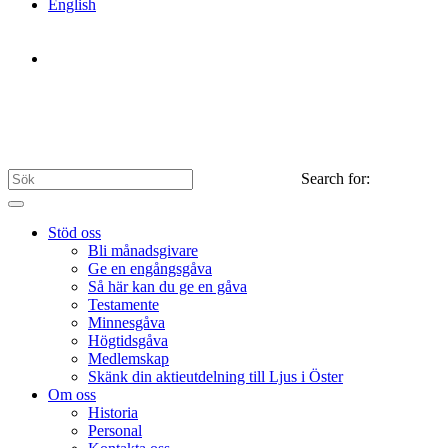
English
Search for:
Stöd oss
Bli månadsgivare
Ge en engångsgåva
Så här kan du ge en gåva
Testamente
Minnesgåva
Högtidsgåva
Medlemskap
Skänk din aktieutdelning till Ljus i Öster
Om oss
Historia
Personal