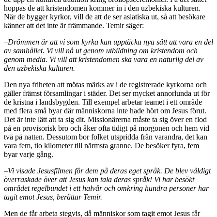
hoppas de att kristendomen kommer in i den uzbekiska kulturen.
När de bygger kyrkor, vill de att de ser asiatiska ut, så att besökare
känner att det inte är främmande. Temir säger:
–
Drömmen är att vi som kyrka kan upptäcka nya sätt att vara en del
av samhället. Vi vill nå ut genom utbildning om kristendom och
genom media. Vi vill att kristendomen ska vara en naturlig del av
den uzbekiska kulturen.
Den nya friheten att mötas märks av i de registrerade kyrkorna och
gäller främst församlingar i städer. Det ser mycket annorlunda ut för
de kristna i landsbygden. Till exempel arbetar teamet i ett område
med flera små byar där människorna inte hade hört om Jesus förut.
Det är inte lätt att ta sig dit. Missionärerna måste ta sig över en flod
på en provisorisk bro och åker ofta tidigt på morgonen och hem vid
två på natten. Dessutom bor folket utspridda från varandra, det kan
vara fem, tio kilometer till närmsta granne. De besöker fyra, fem
byar varje gång.
–
Vi visade Jesusfilmen för dem på deras eget språk. De blev väldigt
överraskade över att Jesus kan tala deras språk! Vi har besökt
området regelbundet i ett halvår och omkring hundra personer har
tagit emot Jesus, berättar Temir.
Men de får arbeta stegvis, då människor som tagit emot Jesus får