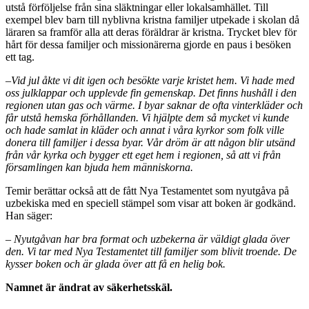
utstå förföljelse från sina släktningar eller lokalsamhället. Till
exempel blev barn till nyblivna kristna familjer utpekade i skolan då
läraren sa framför alla att deras föräldrar är kristna. Trycket blev för
hårt för dessa familjer och missionärerna gjorde en paus i besöken
ett tag.
–
Vid jul åkte vi dit igen och besökte varje kristet hem. Vi hade med
oss julklappar och upplevde fin gemenskap. Det finns hushåll i den
regionen utan gas och värme. I byar saknar de ofta vinterkläder och
får utstå hemska förhållanden. Vi hjälpte dem så mycket vi kunde
och hade samlat in kläder och annat i våra kyrkor som folk ville
donera till familjer i dessa byar. Vår dröm är att någon blir utsänd
från vår kyrka och bygger ett eget hem i regionen, så att vi från
församlingen kan bjuda hem människorna.
Temir berättar också att de fått Nya Testamentet som nyutgåva på
uzbekiska med en speciell stämpel som visar att boken är godkänd.
Han säger:
–
Nyutgåvan har bra format och uzbekerna är väldigt glada över
den. Vi tar med Nya Testamentet till familjer som blivit troende. De
kysser boken och är glada över att få en helig bok.
Namnet är ändrat av säkerhetsskäl.