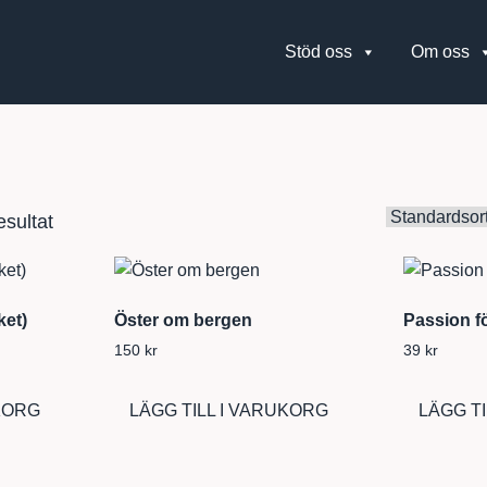
Stöd oss
Om oss
esultat
ket)
Öster om bergen
Passion fö
150
kr
39
kr
UKORG
LÄGG TILL I VARUKORG
LÄGG T