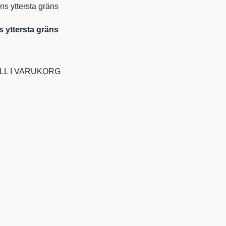
ns yttersta gräns
ILL I VARUKORG