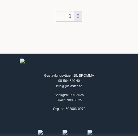
←
1
2
Gustavlundsvägen 18, BROMMA
08-564 840 40
info@ljusioster.se
Bankgiro: 900-3625
Swish: 900 36 25
Org. nr: 802003-0972