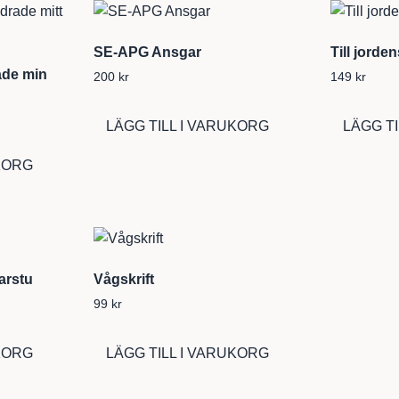
SE-APG Ansgar
Till jorde
ade min
200
kr
149
kr
LÄGG TILL I VARUKORG
LÄGG T
UKORG
arstu
Vågskrift
99
kr
UKORG
LÄGG TILL I VARUKORG