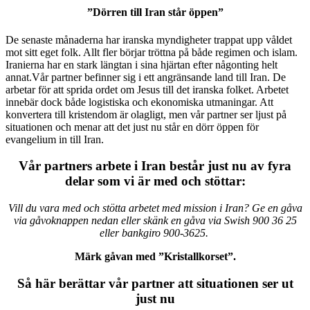
”Dörren till Iran står öppen”
De senaste månaderna har iranska myndigheter trappat upp våldet
mot sitt eget folk. Allt fler börjar tröttna på både regimen och islam.
Iranierna har en stark längtan i sina hjärtan efter någonting helt
annat.Vår partner befinner sig i ett angränsande land till Iran. De
arbetar för att sprida ordet om Jesus till det iranska folket. Arbetet
innebär dock både logistiska och ekonomiska utmaningar. Att
konvertera till kristendom är olagligt, men vår partner ser ljust på
situationen och menar att det just nu står en dörr öppen för
evangelium in till Iran.
Vår partners arbete i Iran består just nu av fyra
delar som vi är med och stöttar:
Vill du vara med och stötta arbetet med mission i Iran?
Ge en gåva
via gåvoknappen nedan eller skänk en gåva via Swish 900 36 25
eller bankgiro 900-3625.
Märk gåvan med ”Kristallkorset”.
Så här berättar vår partner att situationen ser ut
just nu