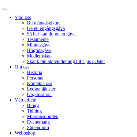
Stöd oss
Bli månadsgivare
Ge en engångsgåva
Så här kan du ge en gåva
Testamente
Minnesgåva
Högtidsgåva
Medlemskap
Skänk din aktieutdelning till Ljus i Öster
Om oss
Historia
Personal
Kontakta oss
Lediga tjänster
Organisation
Vårt arbete
Blogg
Tidning
Missionspodden
Evenemang
Stipendium
Webbshop