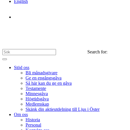
English
Search for:
Stöd oss
Bli månadsgivare
Ge en engångsgåva
Så här kan du ge en gåva
Testamente
Minnesgåva
Högtidsgåva
Medlemskap
Skänk din aktieutdelning till Ljus i Öster
Om oss
Historia
Personal