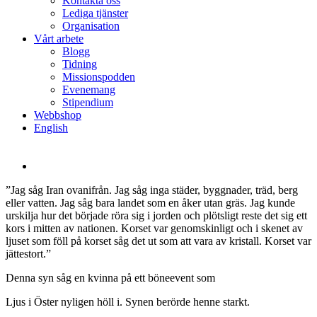
Kontakta oss
Lediga tjänster
Organisation
Vårt arbete
Blogg
Tidning
Missionspodden
Evenemang
Stipendium
Webbshop
English
”Jag såg Iran ovanifrån. Jag såg inga städer, byggnader, träd, berg
eller vatten. Jag såg bara landet som en åker utan gräs. Jag kunde
urskilja hur det började röra sig i jorden och plötsligt reste det sig ett
kors i mitten av nationen. Korset var genomskinligt och i skenet av
ljuset som föll på korset såg det ut som att vara av kristall. Korset var
jättestort.”
Denna syn såg en kvinna på ett böneevent som
Ljus i Öster nyligen höll i. Synen berörde henne starkt.